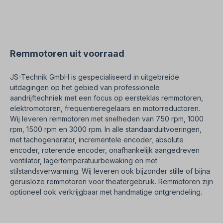
IEC 60034-30:2008. De veerbelaste Rem remt de
motor af wanneer deze Spanningsloos is. In
omvormerbedrijf is de Rem of om de
Remgelijkrichter extern aan te sturen. Een
handmatige ontgrendelingshendel is optioneel
verkrijgbaar voor mechanische ontgrendeling. De
Remmotoren uit voorraad
Remmotor is geschikt voor beide draairichtingen.
Alle productfoto's zijn vrijblijvende voorbeelden!
JS-Technik GmbH is gespecialiseerd in uitgebreide
uitdagingen op het gebied van professionele
aandrijftechniek met een focus op eersteklas remmotoren,
elektromotoren, frequentieregelaars en motorreductoren.
Wij leveren remmotoren met snelheden van 750 rpm, 1000
rpm, 1500 rpm en 3000 rpm. In alle standaarduitvoeringen,
met tachogenerator, incrementele encoder, absolute
encoder, roterende encoder, onafhankelijk aangedreven
ventilator, lagertemperatuurbewaking en met
stilstandsverwarming. Wij leveren ook bijzonder stille of bijna
geruisloze remmotoren voor theatergebruik. Remmotoren zijn
optioneel ook verkrijgbaar met handmatige ontgrendeling.