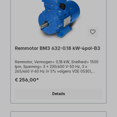
Remmotor BM3 632-0.18 kW-4pol-B3
Remmotor, Vermogen= 0,18 kW, Snelheid= 1500
tpm, Spanning= 3 x 230/400 V-50 Hz, 3 x
265/460 V-60 Hz (± 5% volgens VDE 0530),
Temperatuursensor= 3 x PTC-thermistors,
€ 256,00*
Ontwerp= B3, Schacht= 11 x 23 mm,
Efficiëntieklasse= IE3, Rendement= 69,9%,
Gewicht= 6,0 kg, Lakwerk= RAL 5010
Details
(gentiaanblauw), Frequentie= 50/60 Hertz,
Beschermingsklasse= IP55, Rem= 4 Nm 230V met
gelijkrichter. Klemmenkast= bovenop (draaibaar),
Behuizing= gegoten aluminium, Isolatieklasse= F
(155°C), As= 11 x 23 mm, Kogellagers= SKF, C&U