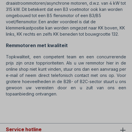
draaistroommotoren/asynchrone motoren, d.w.z. van 4 kW tot
315 kW. Dit betekent dat een B3 voetmotor ook kan worden
omgebouwd tot een B5 flensmotor of een B3/B5
voet/flensmotor. Een ander voordeel is dat de
klemmenkastpositie kan worden omgezet naar KK boven, KK
links, KK rechts en zelfs KK beneden tot bouwgrootte 132.
Remmotoren met kwaliteit
Topkwaliteit, een competent team en een concurrerende
prijs zijn onze topprioriteiten. Als u uw remmotor hier in de
online shop niet kunt vinden, stuur ons dan een aanvraag per
e-mail of neem direct telefonisch contact met ons op. Voor
grotere hoeveelheden in de B2B- of B2C-sector stuurt u ons
gewoon uw vereisten door en u zult van ons een
topaanbieding ontvangen.
SEO: Remmotor in 750│1000│1500│3000 tpm, rpm
Service hotline