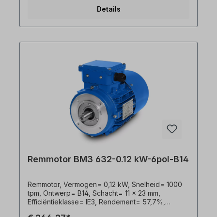
Lakwerk= RAL 5010 (gentiaanblauw), Frequentie=
Details
50/60 Hertz, Beschermingsklasse= IP55, Rem= 4
Nm 230V met gelijkrichter. Klemmenkast=
bovenop (draaibaar), Behuizing= gegoten
aluminium, Isolatieklasse= F (155°C), As= 11 x 23
mm, Kogellagers= SKF, C&U of gelijkWaardig,
Koeling= axiaalventilator (kunststof),
Motorvoeten= kunnen aan of uit worden
geschroefd. De elektromotor is geschikt voor
gebruik met Frequentieomvormers en voldoet aan
IEC 60034-30:2008. De veerbelaste Rem remt de
motor af wanneer deze Spanningsloos is. In
omvormerbedrijf is de Rem of om de
Remgelijkrichter extern aan te sturen. Een
handmatige ontgrendelingshendel is optioneel
verkrijgbaar voor mechanische ontgrendeling. De
Remmotor is geschikt voor beide draairichtingen.
Alle productfoto's zijn vrijblijvende voorbeelden!
Remmotor BM3 632-0.12 kW-6pol-B14
Remmotor, Vermogen= 0,12 kW, Snelheid= 1000
tpm, Ontwerp= B14, Schacht= 11 x 23 mm,
Efficiëntieklasse= IE3, Rendement= 57,7%,
Gewicht= 6,0 kg, Spanning= 3 x 230/400 V-50