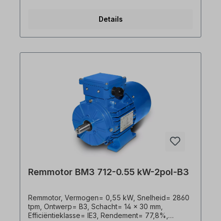
Temperatuursensor= 3 x PTC-thermistors,
Lakwerk= RAL 5010 (gentiaanblauw), Frequentie=
Details
50/60 Hertz, Beschermingsklasse= IP55, Rem= 6
Nm 230V met gelijkrichter. Klemmenkast=
bovenop (draaibaar), Behuizing= gegoten
aluminium, Isolatieklasse= F (155°C), As= 14 x 30
mm, Kogellagers= SKF, C&U of gelijkWaardig,
Koeling= axiale ventilator (kunststof),
Motorvoeten= kunnen aan of uit worden
geschroefd. De elektromotor is geschikt voor
gebruik met Frequentieomvormers en voldoet aan
IEC 60034-30:2008. De veerbelaste Rem remt de
motor af wanneer deze Spanningsloos is. In
omvormerbedrijf is de Rem of om de
Remgelijkrichter extern aan te sturen. Een
handmatige ontgrendelingshendel is optioneel
verkrijgbaar voor mechanische ontgrendeling. De
Remmotor is geschikt voor beide draairichtingen.
Alle productfoto's zijn vrijblijvende voorbeelden!
Remmotor BM3 712-0.55 kW-2pol-B3
Remmotor, Vermogen= 0,55 kW, Snelheid= 2860
tpm, Ontwerp= B3, Schacht= 14 x 30 mm,
Efficiëntieklasse= IE3, Rendement= 77,8%,