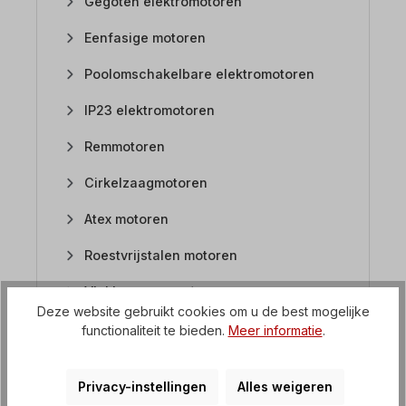
Gegoten elektromotoren
Eenfasige motoren
Poolomschakelbare elektromotoren
IP23 elektromotoren
Remmotoren
Cirkelzaagmotoren
Atex motoren
Roestvrijstalen motoren
Vlakke motoren / zaagmotoren
Deze website gebruikt cookies om u de best mogelijke
Gelijkstroommotoren
functionaliteit te bieden.
Meer informatie
.
FAQ Motorreductoren
Privacy-instellingen
Alles weigeren