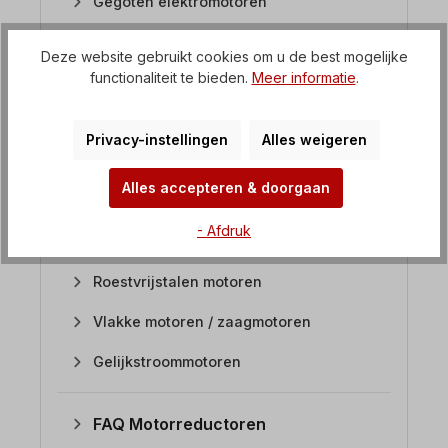
Gegoten elektromotoren
Eenfasige motoren
Deze website gebruikt cookies om u de best mogelijke
functionaliteit te bieden.
Meer informatie
.
Poolomschakelbare elektromotoren
IP23 elektromotoren
Privacy-instellingen
Alles weigeren
Remmotoren
Alles accepteren & doorgaan
Cirkelzaagmotoren
- Afdruk
Atex motoren
Roestvrijstalen motoren
Vlakke motoren / zaagmotoren
Gelijkstroommotoren
FAQ Motorreductoren