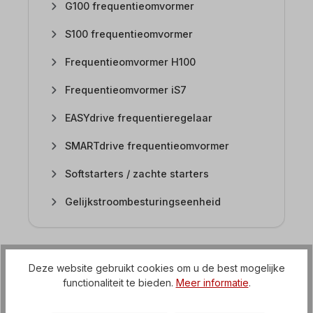
G100 frequentieomvormer
S100 frequentieomvormer
Frequentieomvormer H100
Frequentieomvormer iS7
EASYdrive frequentieregelaar
SMARTdrive frequentieomvormer
Softstarters / zachte starters
Gelijkstroombesturingseenheid
4. Zijn er gunstige enkelfasige
Deze website gebruikt cookies om u de best mogelijke
frequentieregelaars in het
functionaliteit te bieden.
Meer informatie
.
assortiment?