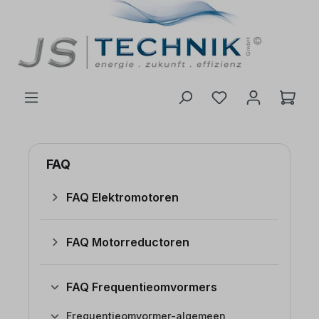
de hoofdinhoud
FAQ
FAQ Elektromotoren
FAQ Motorreductoren
FAQ Frequentieomvormers
Frequentieomvormer-algemeen