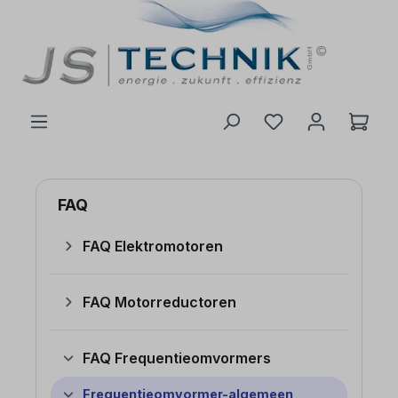
de hoofdinhoud
FAQ
FAQ Elektromotoren
FAQ Motorreductoren
FAQ Frequentieomvormers
Frequentieomvormer-algemeen