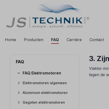
 zoekopdracht
Ga naar de hoofdnavigatie
Home
Producten
FAQ
Carrière
Contact
3. Zi
FAQ
Vlakke mot
FAQ Elektromotoren
tegen de w
Elektromotoren algemeen
Aluminium elektromotoren
Gegoten elektromotoren