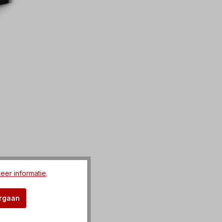
eer informatie
.
orgaan