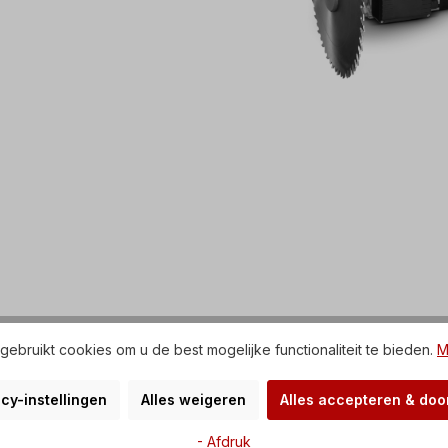
ebruikt cookies om u de best mogelijke functionaliteit te bieden.
M
cy-instellingen
Alles weigeren
Alles accepteren & do
- Afdruk