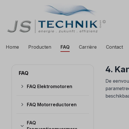
 zoekopdracht
Ga naar de hoofdnavigatie
Home
Producten
FAQ
Carrière
Contact
4. Ka
FAQ
De eenvou
FAQ Elektromotoren
parametree
beschikbaa
FAQ Motorreductoren
FAQ