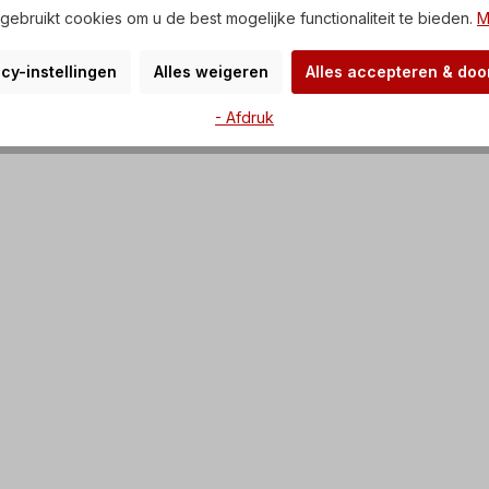
ebruikt cookies om u de best mogelijke functionaliteit te bieden.
M
cy-instellingen
Alles weigeren
Alles accepteren & do
- Afdruk