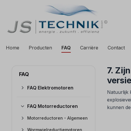
 zoekopdracht
Ga naar de hoofdnavigatie
Home
Producten
FAQ
Carrière
Contact
7. Zi
FAQ
versi
FAQ Elektromotoren
Natuurlijk
explosieve
FAQ Motorreductoren
kunnen de
Motorreductoren - Algemeen
Wormwielreductiemotoren