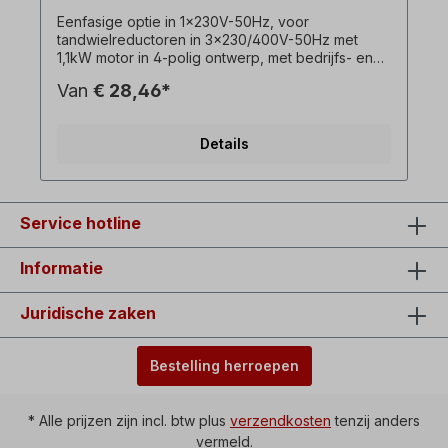
Eenfasige optie in 1x230V-50Hz, voor
tandwielreductoren in 3x230/400V-50Hz met
1,1kW motor in 4-polig ontwerp, met bedrijfs- en
startcondensator. ! Gebruik de omvormer altijd
Van
€ 28,46*
onder belasting, startkoppel lager dan bij een
draaistroommotor! ! Alleen meerprijs voor de
motor en alleen beschikbaar in combinatie met de
Details
bijbehorende draaistroommotor!! Kan niet worden
gecombineerd met optie remmotor! Alle
productfoto's zijn vrijblijvende voorbeelden!
Optioneel: Aan/uit-schakelaar met
omkeerschakelaar voor links/rechts draaien,
Service hotline
onderspanningsafschakelspoel, Kraagstekker= 1
x 230 V, schakelvermogen= 16 A,
Informatie
omgevingstemperatuur= -5°C tot +40°C, Lijn
tussen motor en schakelaarhuis = ca. 90 cm.
Juridische zaken
Bestelling herroepen
* Alle prijzen zijn incl. btw plus
verzendkosten
tenzij anders
vermeld.