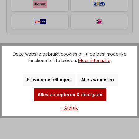
Beschrijving
Deze website gebruikt cookies om u de best mogelijke
functionaliteit te bieden.
Meer informatie
.
Haakse motorreductor (tandwielkast met IEC-flens
naar elektromotor) Spanning=3 x 230/400 V-50
Hz, 3 x 265/460 V-60 Hz (± 5%…
Meer
Privacy-instellingen
Alles weigeren
Kenmerken
Alles accepteren & doorgaan
Downloaden
- Afdruk