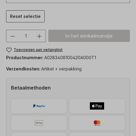
Reset selectie
Producthoeveelheid: Voer de gewenste h
In het winkelmandje
Toevoegen aan verlanglijst
Productnummer:
A0283408100420A000T1
Verzendkosten:
Artikel + verpakking
Betaalmethoden