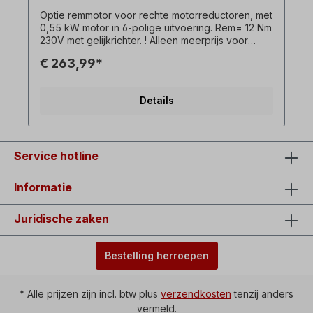
Optie remmotor voor rechte motorreductoren, met
0,55 kW motor in 6-polige uitvoering. Rem= 12 Nm
230V met gelijkrichter. ! Alleen meerprijs voor
remmotor en alleen beschikbaar in combinatie met
€ 263,99*
de bijbehorende draaistroommotor ! Alle
productfoto's zijn vrijblijvende voorbeelden!
Details
Service hotline
Informatie
Juridische zaken
Bestelling herroepen
* Alle prijzen zijn incl. btw plus
verzendkosten
tenzij anders
vermeld.