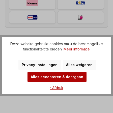
Beschrijving
Deze website gebruikt cookies om u de best mogelijke
functionaliteit te bieden.
Meer informatie
.
Haakse motorreductor (tandwielkast met IEC-flens
naar elektromotor) Spanning=3 x 230/400 V-50
Hz, 3 x 265/460 V-60 Hz (± 5%…
Meer
Privacy-instellingen
Alles weigeren
Kenmerken
Alles accepteren & doorgaan
Downloaden
- Afdruk