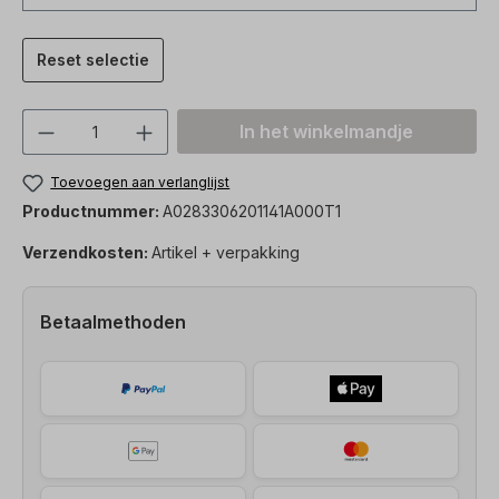
Reset selectie
Producthoeveelheid: Voer de gewenste h
In het winkelmandje
Toevoegen aan verlanglijst
Productnummer:
A0283306201141A000T1
Verzendkosten:
Artikel + verpakking
Betaalmethoden