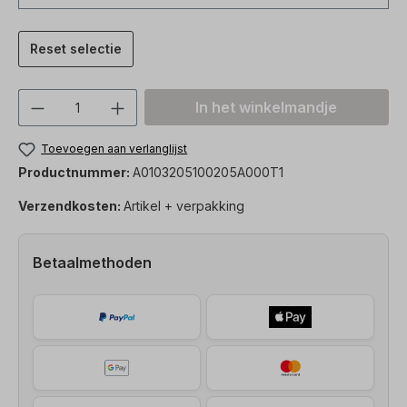
Reset selectie
Producthoeveelheid: Voer de gewenste h
In het winkelmandje
Toevoegen aan verlanglijst
Productnummer:
A0103205100205A000T1
Verzendkosten:
Artikel + verpakking
Betaalmethoden