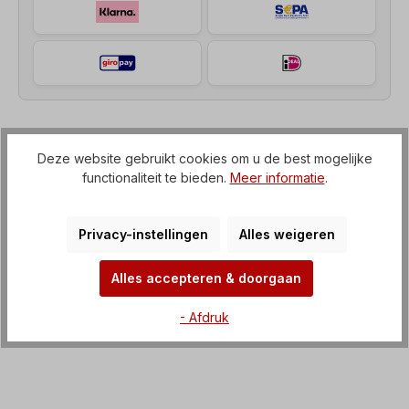
Beschrijving
Deze website gebruikt cookies om u de best mogelijke
functionaliteit te bieden.
Meer informatie
.
Haakse motorreductor (tandwielkast met IEC-flens
naar elektromotor) Spanning=3 x 230/400 V-50
Hz, 3 x 265/460 V-60 Hz (± 5%…
Meer
Privacy-instellingen
Alles weigeren
Kenmerken
Alles accepteren & doorgaan
Downloaden
- Afdruk