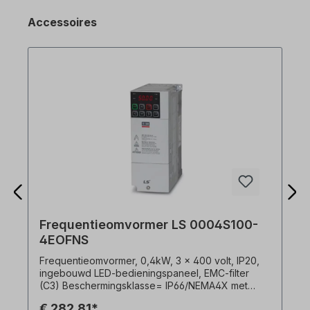
Accessoires
Frequentieomvormer LS 0004S100-
4EOFNS
Frequentieomvormer, 0,4kW, 3 x 400 volt, IP20,
ingebouwd LED-bedieningspaneel, EMC-filter
(C3) Beschermingsklasse= IP66/NEMA4X met
geïntegreerde hoofdschakelaar uitgebreide
€ 282,81*