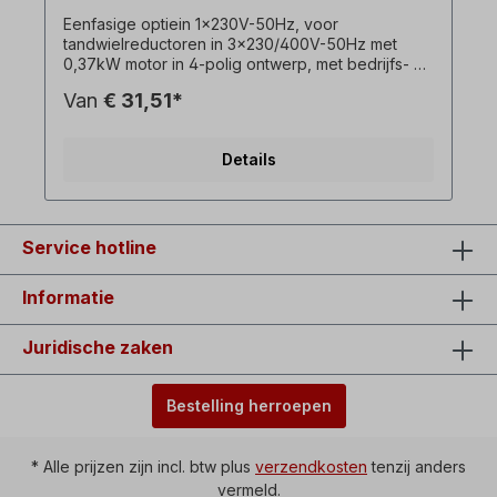
Eenfasige optiein 1x230V-50Hz, voor
tandwielreductoren in 3x230/400V-50Hz met
0,37kW motor in 4-polig ontwerp, met bedrijfs- en
startcondensator.< /p> ! Gebruik de omvormer
Van
€ 31,51*
altijd onder belasting, startkoppel lager dan bij
een driefasenmotor ! ! Alleen meerprijs voor de
motor en alleen beschikbaar in combinatie met de
Details
bijbehorende draaistroommotor! ! Kan niet
worden gecombineerd met optie remmotor! Alle
productfoto's zijn vrijblijvende voorbeelden!
Optioneel: Aan/uit-schakelaar met
omkeerschakelaar voor links/rechts draaien,
Service hotline
onderspanningsafschakelspoel, Kraagstekker= 1
x 230 V, schakelvermogen= 16 A,
Informatie
omgevingstemperatuur= -5°C tot +40°C, Lijn
tussen motor en schakelaarbehuizing = ca. 90 cm.
Juridische zaken
Bestelling herroepen
* Alle prijzen zijn incl. btw plus
verzendkosten
tenzij anders
vermeld.