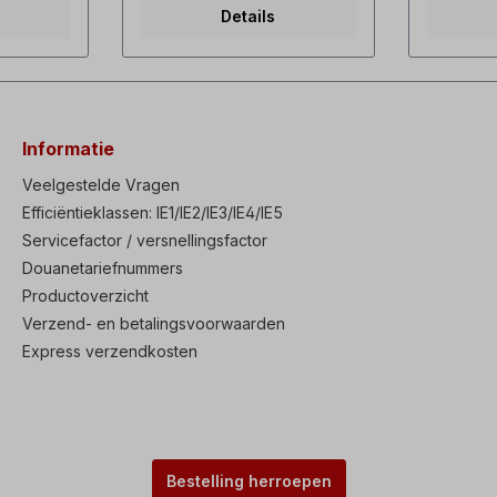
geïntegreerde
Hz, 35 wa
Details
tgebreide
hoofdschakelaar uitgebreide
rpm, 58 
sensorloze
3µF1x240
 hoog
bedieningsfuncties hoog
0,21 A, 3
% al bij
startKoppel van 200% al bij
condensa
0,5 Hz hoge
V-50 Hz, 
d,
Vermogensdichtheid,
A, 2900 
en,
compacte afmetingen,
254/460 
Informatie
age
doorlopende montage
0,19/0,11
lter (C3)
geïntegreerd EMC-filter (C3)
m3/uGelak
Veelgestelde Vragen
eldwijde
Voldoet aan de wereldwijde
lengte 1
Efficiëntieklassen: IE1/IE2/IE3/IE4/IE5
 Gebruik
normen CE, UL, cUL Gebruik
binnendi
Servicefactor / versnellingsfactor
Heavy Duty 150%
de extern
 Normal
gedurende 1 min of Normal
installere
Douanetariefnummers
de 1 min
Duty 120% gedurende 1 min
noodzake
Productoverzicht
tationair
Autotuning-functie stationair
ventilato
greerde
of roterend Geïntegreerde
enverwijd
Verzend- en betalingsvoorwaarden
(Safe
"STO" veilige stop (Safe
ventilato
Express verzendkosten
dant
Torque Off), redundant
extensie
tegreerd
ingangscircuit Geïntegreerd
gebruikt,
dige
display met eenvoudige
worden. I
bediening, externe
een moto
nd
weergave op afstand
ventilato
mogelijk Slimme
geïnstall
rvoor de
kopieerfunctie waarvoor de
afgeleve
Bestelling herroepen