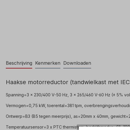
Beschrijving
Kenmerken
Downloaden
Haakse motorreductor (tandwielkast met IEC-
Spanning=3 x 230/400 V-50 Hz, 3 x 265/460 V-60 Hz (± 5% vol
Vermogen=0,75 kW, toerental=381 tpm, overbrengingsverhouding 
Ontwerp=B3 (B5 tegen meerprijs), as=20mm x 40mm, gewicht=2
Temperatuursensor=3 x PTC thermistors, bedrijfsmodus=S1- 100