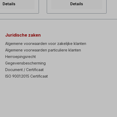
tt, 0,19 A, 2950
bedieningsfuncties hoog
Details
Details
m3/h, condensator
startKoppel van 200% al bij
 V-60 Hz, 45 watt,
0,5 Hz hoge
500 rpm, 58 m3/h,
Vermogensdichtheid,
tor 3µF3x230/400
compacte afmetingen,
35 watt, 0,19 A/0,12
doorlopende montage
tpm, 58 m3/u3x
Geïntegreerd EMC-filter (C2
V-60 Hz, 45 watt,
of C3) Voldoet aan de
Juridische zaken
, 3500 tpm, 58
wereldwijde normen CE, UL,
t RAL5010, totale
cUL Gebruik Heavy Duty
Algemene voorwaarden voor zakelijke klanten
85 mm,
150% gedurende 1 min of
Algemene voorwaarden particuliere klanten
ameter 156 mm Om
Normal Duty 120%
e ventilator te
Herroepingsrecht
gedurende 1 min Autotuning-
n is het
functie stationair of roterend
Gegevensbescherming
lijk om de
Geïntegreerde "STO"
Document / Certificaat
rkap te verwijderen
veilige stop (Safe Torque
er het
Off), redundant
ISO 9001:2015 Certificaat
rblad. Als een
ingangscircuit Geïntegreerd
 niet kan worden
display met eenvoudige
de as moet ingekort
bediening, externe
ndien besteld met
weergave op afstand
r, kan de externe
mogelijk Slimme
r ook worden
kopieerfunctie waarvoor de
eerdwordt
S100 niet hoeft te worden
rd. Selecteer een
ingeschakeld eenvoudige