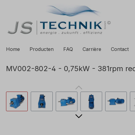
 zoekopdracht
Ga naar de hoofdnavigatie
Home
Producten
FAQ
Carrière
Contact
MV002-802-4 - 0,75kW - 381rpm rec