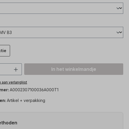
ctie
hoeveelheid: Voer de gewenste hoeveelh
In het winkelmandje
aan verlanglijst
mer:
A0002307100036A000T1
en:
Artikel + verpakking
ethoden