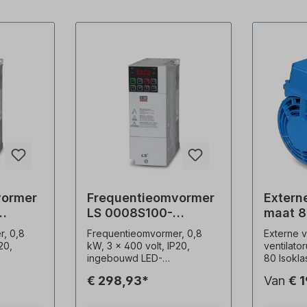
vormer
Frequentieomvormer
Externe
LS 0008S100-
maat 
4EOFNS
, 0,8
Frequentieomvormer, 0,8
Externe v
20,
kW, 3 x 400 volt, IP20,
ventilato
ingebouwd LED-
80 Isokla
MC-filter
bedieningspaneel, EMC-filter
Bescherm
€ 298,93*
Van
€ 
(C3) Beschermingsklasse=
Gewicht 2
IP66/NEMA4X met
Multispan