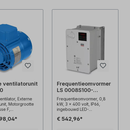
 ventilatorunit
Frequentieomvormer
80
LS 0008S100-
4EXFNS
entilator, Externe
Frequentieomvormer, 0,8
runit, Motorgrootte
kW, 3 x 400 volt, IP66,
sse F,
ingebouwd LED-
ingsklasse IP56,
bedieningspaneel, EMC-filter
198,04*
€ 542,96*
,7 kg,
(C3) Geavanceerde
ning. 1x230 V-50
sensorloze