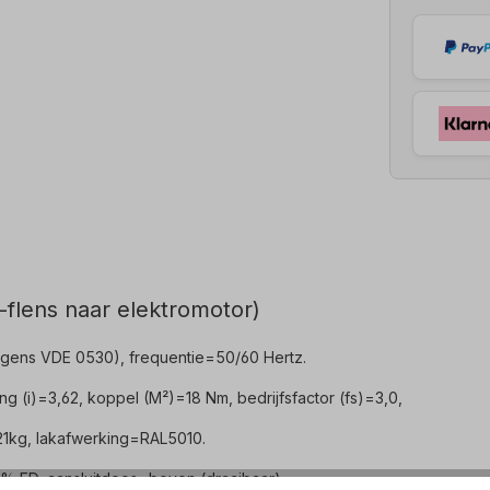
flens naar elektromotor)
gens VDE 0530), frequentie=50/60 Hertz.
(i)=3,62, koppel (M²)=18 Nm, bedrijfsfactor (fs)=3,0,
1kg, lakafwerking=RAL5010.
% ED, aansluitdoos=boven (draaibaar).