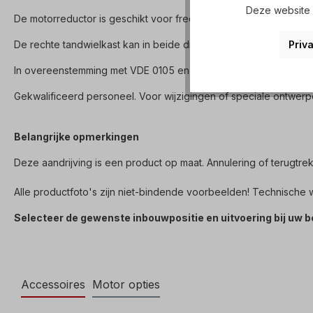
Deze website g
De motorreductor is geschikt voor frequentieregelaars en vold
Priva
De rechte tandwielkast kan in beide draairichtingen worden gebr
In overeenstemming met VDE 0105 en IEC 364 mogen alle werkza
Gekwalificeerd personeel. Voor wijzigingen of speciale ontwerp
Belangrijke opmerkingen
Deze aandrijving is een product op maat. Annulering of terugtre
Alle productfoto's zijn niet-bindende voorbeelden! Technische
Selecteer de gewenste inbouwpositie en uitvoering bij uw be
Accessoires
Motor opties