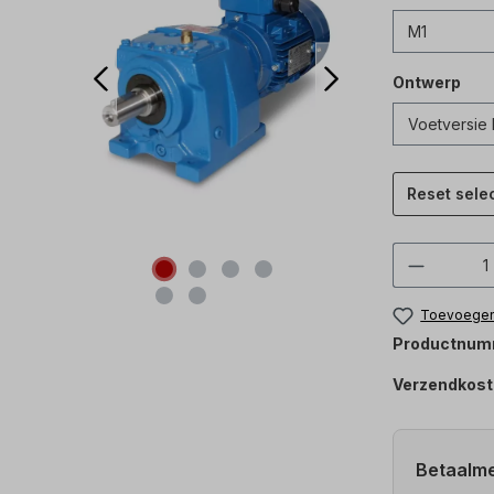
Ontwerp
Reset sele
Product
Toevoegen 
Productnum
Verzendkost
Betaalm