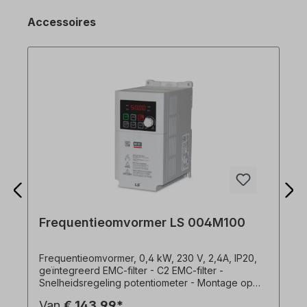
Accessoires
Frequentieomvormer LS 004M100
Frequentieomvormer, 0,4 kW, 230 V, 2,4A, IP20,
geïntegreerd EMC-filter - C2 EMC-filter -
Snelheidsregeling potentiometer - Montage op
montageplaten of DIN-rail - Zij-aan-zij installatie
Van
€ 143,99*