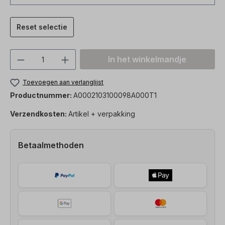
Reset selectie
Producthoeveelheid: Voer de gewenste h
In het winkelmandje
Toevoegen aan verlanglijst
Productnummer:
A0002103100098A000T1
Verzendkosten:
Artikel + verpakking
Betaalmethoden