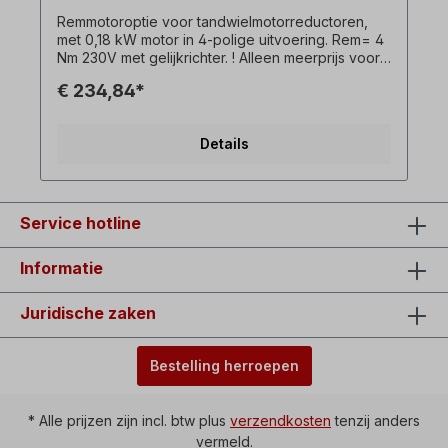
Remmotoroptie voor tandwielmotorreductoren,
met 0,18 kW motor in 4-polige uitvoering. Rem= 4
Nm 230V met gelijkrichter. ! Alleen meerprijs voor
remmotor en alleen beschikbaar in combinatie met
€ 234,84*
de bijbehorende draaistroommotor ! Alle
productfoto's zijn vrijblijvende voorbeelden!
Details
Service hotline
Informatie
Juridische zaken
Bestelling herroepen
* Alle prijzen zijn incl. btw plus
verzendkosten
tenzij anders
vermeld.