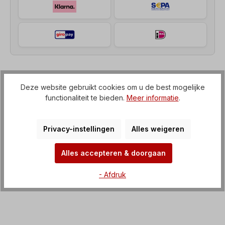
Beschrijving
Deze website gebruikt cookies om u de best mogelijke
functionaliteit te bieden.
Meer informatie
.
Haakse motorreductor (tandwielkast met IEC-flens
naar elektromotor) Spanning=3 x 230/400 V-50
Hz, 3 x 265/460 V-60 Hz (± 5%…
Meer
Privacy-instellingen
Alles weigeren
Kenmerken
Alles accepteren & doorgaan
Downloaden
- Afdruk