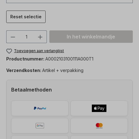
Reset selectie
Producthoeveelheid: Voer de gewenste h
In het winkelmandje
Toevoegen aan verlanglijst
Productnummer:
A0002103100111A000T1
Verzendkosten:
Artikel + verpakking
Betaalmethoden