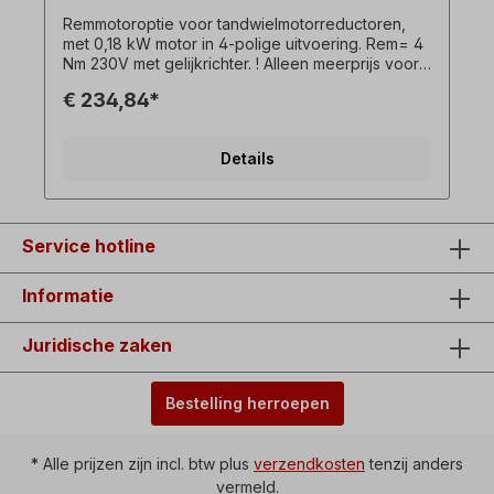
Remmotoroptie voor tandwielmotorreductoren,
met 0,18 kW motor in 4-polige uitvoering. Rem= 4
Nm 230V met gelijkrichter. ! Alleen meerprijs voor
remmotor en alleen beschikbaar in combinatie met
€ 234,84*
de bijbehorende draaistroommotor ! Alle
productfoto's zijn vrijblijvende voorbeelden!
Details
Service hotline
Informatie
Juridische zaken
Bestelling herroepen
* Alle prijzen zijn incl. btw plus
verzendkosten
tenzij anders
vermeld.