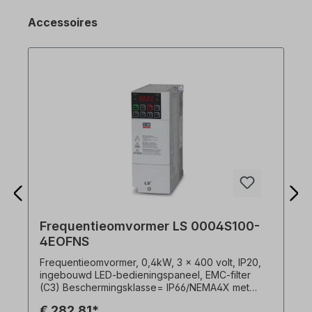
Accessoires
Frequentieomvormer LS 0004S100-
4EOFNS
Frequentieomvormer, 0,4kW, 3 x 400 volt, IP20,
ingebouwd LED-bedieningspaneel, EMC-filter
(C3) Beschermingsklasse= IP66/NEMA4X met
geïntegreerde hoofdschakelaar uitgebreide
€ 282,81*