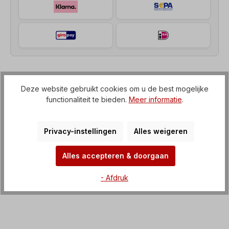
Beschrijving
Deze website gebruikt cookies om u de best mogelijke
functionaliteit te bieden.
Meer informatie
.
Haakse motorreductor (tandwielkast met IEC-flens
naar elektromotor) Spanning=3 x 230/400 V-50
Hz, 3 x 265/460 V-60 Hz (± 5%…
Meer
Privacy-instellingen
Alles weigeren
Kenmerken
Alles accepteren & doorgaan
Downloaden
- Afdruk