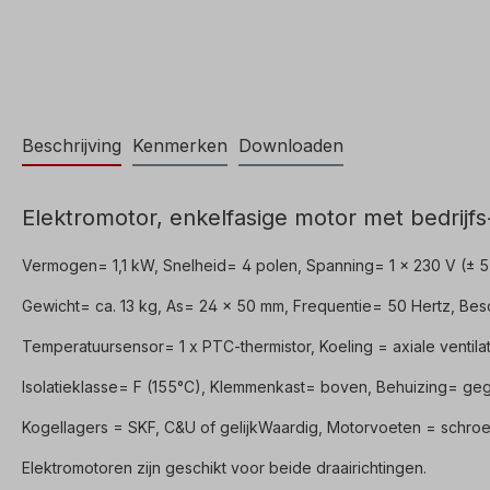
Beschrijving
Kenmerken
Downloaden
Elektromotor, enkelfasige motor met bedrijfs
Vermogen= 1,1 kW, Snelheid= 4 polen, Spanning= 1 x 230 V (±
Gewicht= ca. 13 kg, As= 24 x 50 mm, Frequentie= 50 Hertz, Be
Temperatuursensor= 1 x PTC-thermistor, Koeling = axiale ventilat
Isolatieklasse= F (155°C), Klemmenkast= boven, Behuizing= geg
Kogellagers = SKF, C&U of gelijkWaardig, Motorvoeten = schroe
Elektromotoren zijn geschikt voor beide draairichtingen.