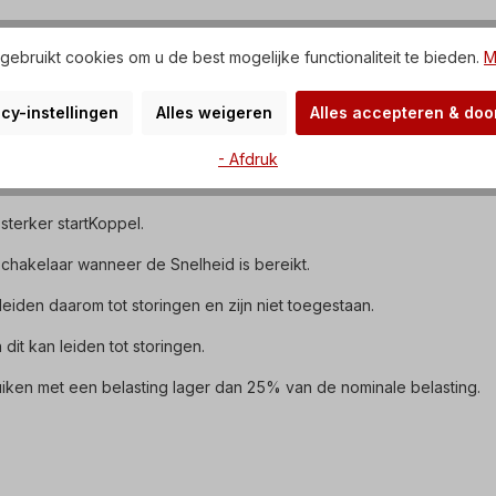
ebruikt cookies om u de best mogelijke functionaliteit te bieden.
M
aien, onderSpanningsafschakelspoel,
mperatuur= -5°C tot +40°C,
cy-instellingen
Alles weigeren
Alles accepteren & do
- Afdruk
sterker startKoppel.
chakelaar wanneer de Snelheid is bereikt.
eiden daarom tot storingen en zijn niet toegestaan.
 dit kan leiden tot storingen.
ken met een belasting lager dan 25% van de nominale belasting.