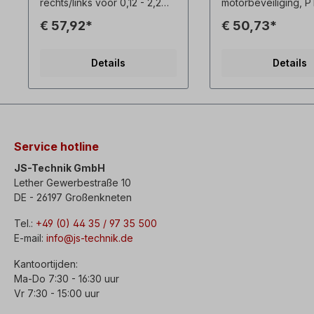
draaien
rechts/links voor 0,12 - 2,2
motorbeveiliging, 
kW bij 1x 230V,voor
evaluatie Bedrijfssp
€ 57,92*
€ 50,73*
buitenmontage, Kabellengte
AC 220V Toegesta
ca. 90cm, Beschrijving:-
spanningstoleranti
Onderspanningsafschakelsp
Frequentie: 50～60
Details
Details
oel,- schakelvermogen 16 A -
Zelfverbruikend ve
1x230V,-
<0,8VA Toegestan
Omgevingstemperatuur -5°C
omgevingstemperatu
tot +40°C- Kraagstekker
～70℃ Nominale st
1x230 V. Verander de
schakelaar: 7A
draairichting alleen als de
Bedrijfsweerstand:
motor stilstaat!
(1±10%) Herstellen
Service hotline
weerstand: 1500～
Gewicht: 0,2 kg
JS-Technik GmbH
Lether Gewerbestraße 10
DE - 26197 Großenkneten
Tel.:
+49 (0) 44 35 / 97 35 500
E-mail:
info@js-technik.de
Kantoortijden:
Ma-Do 7:30 - 16:30 uur
Vr 7:30 - 15:00 uur