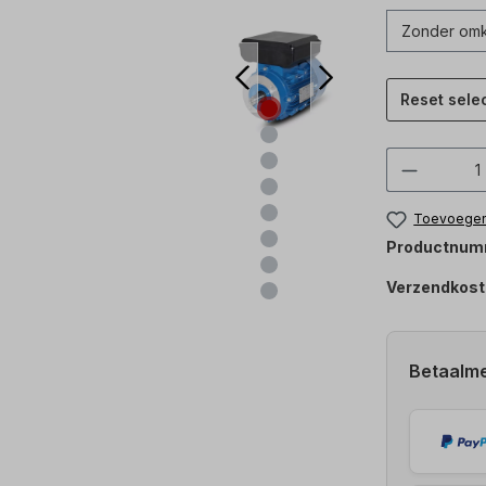
Reset sele
Product
Toevoegen 
Productnum
Verzendkost
Betaalm