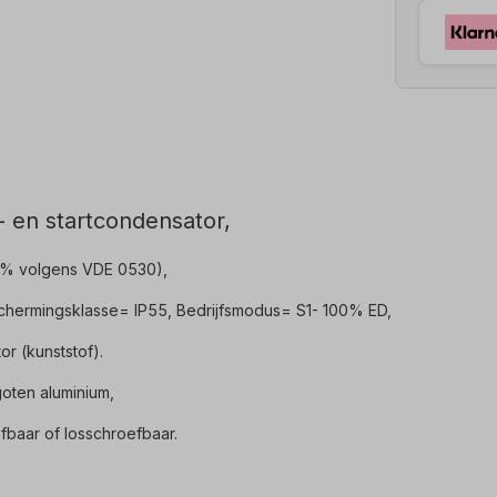
- en startcondensator,
 5% volgens VDE 0530),
schermingsklasse= IP55, Bedrijfsmodus= S1- 100% ED,
or (kunststof).
oten aluminium,
fbaar of losschroefbaar.