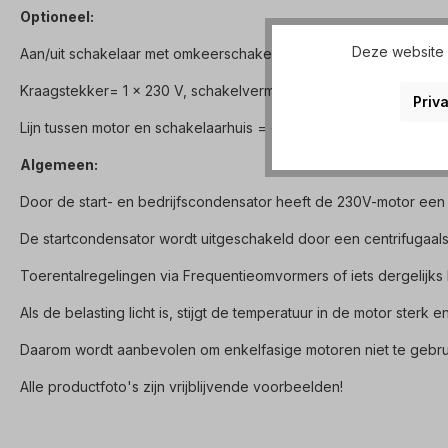
Optioneel:
Deze website g
Aan/uit schakelaar met omkeerschakelaar voor links/rechts dra
Kraagstekker= 1 x 230 V, schakelvermogen= 16 A, omgevingste
Priva
Lijn tussen motor en schakelaarhuis = ca. 90 cm.
Algemeen:
Door de start- en bedrijfscondensator heeft de 230V-motor een 
De startcondensator wordt uitgeschakeld door een centrifugaals
Toerentalregelingen via Frequentieomvormers of iets dergelijks l
Als de belasting licht is, stijgt de temperatuur in de motor sterk en
Daarom wordt aanbevolen om enkelfasige motoren niet te gebrui
Alle productfoto's zijn vrijblijvende voorbeelden!