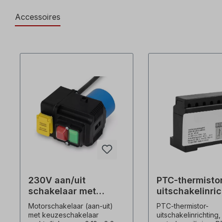
Accessoires
230V aan/uit
PTC-thermisto
schakelaar met
uitschakelinri
keuzeschakelaar
Motorschakelaar (aan-uit)
PTC-thermistor-
voor links/rechts
met keuzeschakelaar
uitschakelinrichting,