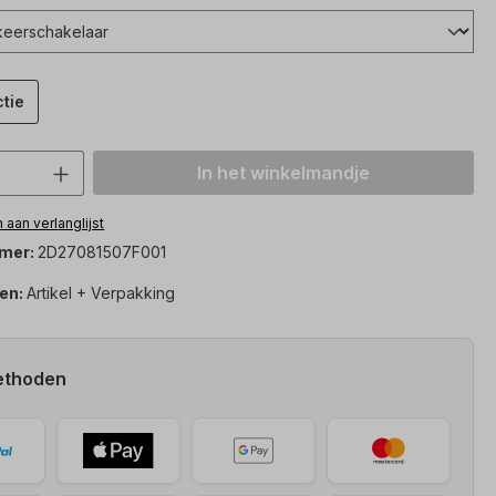
ctie
hoeveelheid: Voer de gewenste hoeveelh
In het winkelmandje
aan verlanglijst
mer:
2D27081507F001
en:
Artikel + Verpakking
ethoden