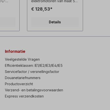
PTC-
elektromotoren van maat 56-
anning:
63-71-80-90 De anti-
€ 128,53*
ne
condensatieverwarmer
e: ±20%
wordt gebruikt om
Hz
condensvorming te
Details
rmogen:
voorkomen ter voorkoming
e
tijdens bedrijfspauzes.
ur: -30
room van
 3KΩ
Informatie
1800Ω
Veelgestelde Vragen
Efficiëntieklassen: IE1/IE2/IE3/IE4/IE5
Servicefactor / versnellingsfactor
Douanetariefnummers
Productoverzicht
Verzend- en betalingsvoorwaarden
Express verzendkosten