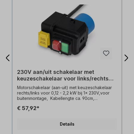
230V aan/uit schakelaar met
keuzeschakelaar voor links/rechts
draaien
Motorschakelaar (aan-uit) met keuzeschakelaar
rechts/links voor 0,12 - 2,2 kW bij 1x 230V,voor
buitenmontage, Kabellengte ca. 90cm,
Beschrijving:- Onderspanningsafschakelspoel,-
€ 57,92*
schakelvermogen 16 A - 1x230V,-
Omgevingstemperatuur -5°C tot +40°C-
Kraagstekker 1x230 V. Verander de draairichting
Details
alleen als de motor stilstaat!