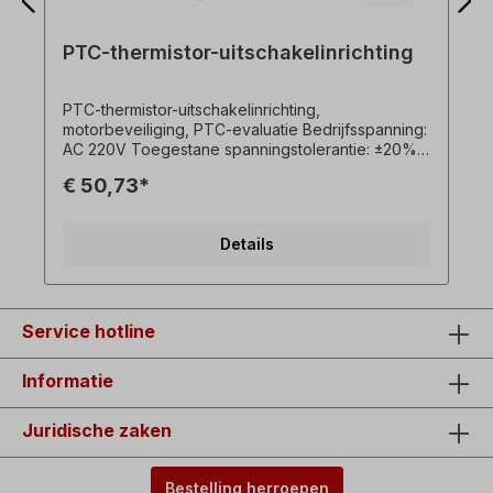
PTC-thermistor-uitschakelinrichting
PTC-thermistor-uitschakelinrichting,
motorbeveiliging, PTC-evaluatie Bedrijfsspanning:
AC 220V Toegestane spanningstolerantie: ±20%
Frequentie: 50～60Hz Zelfverbruikend vermogen:
€ 50,73*
<0,8VA Toegestane omgevingstemperatuur: -30
～70℃ Nominale stroom van schakelaar: 7A
Bedrijfsweerstand: 3KΩ (1±10%) Herstellen
Details
weerstand: 1500～1800Ω Gewicht: 0,2 kg
Service hotline
Informatie
Juridische zaken
Bestelling herroepen