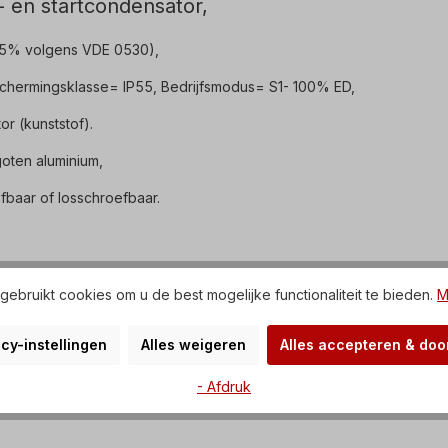
- en startcondensator,
 5% volgens VDE 0530),
schermingsklasse= IP55, Bedrijfsmodus= S1- 100% ED,
or (kunststof).
oten aluminium,
fbaar of losschroefbaar.
ebruikt cookies om u de best mogelijke functionaliteit te bieden.
M
sterker startKoppel.
cy-instellingen
Alles weigeren
Alles accepteren & do
chakelaar wanneer de Snelheid is bereikt.
- Afdruk
eiden daarom tot storingen en zijn niet toegestaan.