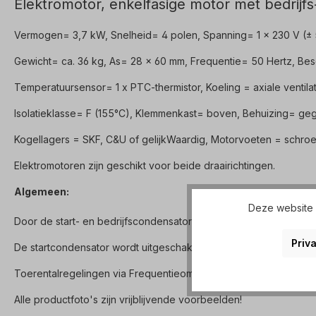
Elektromotor, enkelfasige motor met bedrijfs
Vermogen= 3,7 kW, Snelheid= 4 polen, Spanning= 1 x 230 V (±
Gewicht= ca. 36 kg, As= 28 x 60 mm, Frequentie= 50 Hertz, Be
Temperatuursensor= 1 x PTC-thermistor, Koeling = axiale ventilat
Isolatieklasse= F (155°C), Klemmenkast= boven, Behuizing= geg
Kogellagers = SKF, C&U of gelijkWaardig, Motorvoeten = schroe
Elektromotoren zijn geschikt voor beide draairichtingen.
Algemeen:
Deze website g
Door de start- en bedrijfscondensator heeft de 230V-motor een 
Priva
De startcondensator wordt uitgeschakeld door een centrifugaals
Toerentalregelingen via Frequentieomvormers of iets dergelijks l
Alle productfoto's zijn vrijblijvende voorbeelden!