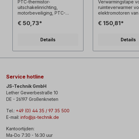
PTC-thermistor-
Verwarmingstape v
uitschakelinrichting,
ruimteverwarmer vo
motorbeveiliging, PTC-
elektromotoren van
evaluatie Bedrijfsspanning:
100-112-132 De anti-
€ 50,73*
€ 150,81*
AC 220V Toegestane
condensatieverwar
spanningstolerantie: ±20%
wordt gebruikt om
Frequentie: 50～60Hz
condensvorming te
Details
Details
Zelfverbruikend vermogen:
voorkomen ter voo
<0,8VA Toegestane
tijdens bedrijfspauz
omgevingstemperatuur: -30
～70℃ Nominale stroom van
schakelaar: 7A
Bedrijfsweerstand: 3KΩ
(1±10%) Herstellen
Service hotline
weerstand: 1500～1800Ω
Gewicht: 0,2 kg
JS-Technik GmbH
Lether Gewerbestraße 10
DE - 26197 Großenkneten
Tel.:
+49 (0) 44 35 / 97 35 500
E-mail:
info@js-technik.de
Kantoortijden:
Ma-Do 7:30 - 16:30 uur