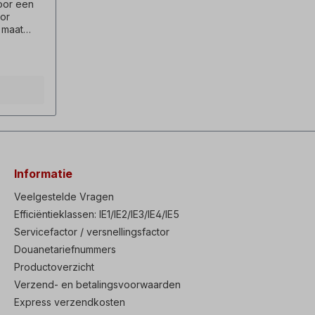
oor een
or
 maat
mer
rkoming
es.
Informatie
Veelgestelde Vragen
Efficiëntieklassen: IE1/IE2/IE3/IE4/IE5
Servicefactor / versnellingsfactor
Douanetariefnummers
Productoverzicht
Verzend- en betalingsvoorwaarden
Express verzendkosten