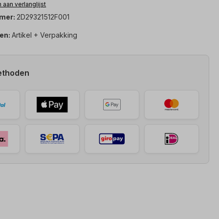
aan verlanglijst
mer:
2D29321512F001
en:
Artikel + Verpakking
ethoden