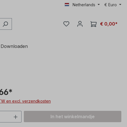
Netherlands
€
Euro
€ 0,00*
Downloaden
66*
 BTW en excl. verzendkosten
hoeveelheid: Voer de gewenste hoeveelh
In het winkelmandje