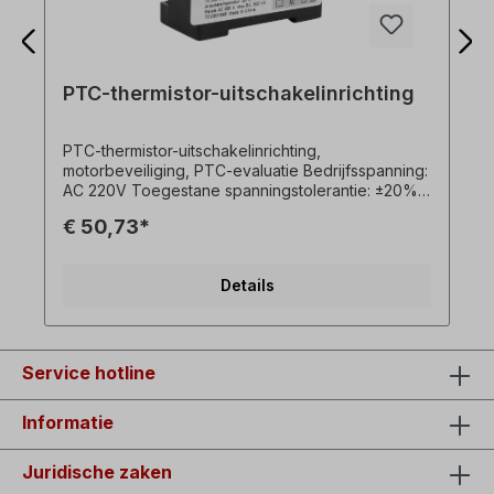
PTC-thermistor-uitschakelinrichting
PTC-thermistor-uitschakelinrichting,
motorbeveiliging, PTC-evaluatie Bedrijfsspanning:
AC 220V Toegestane spanningstolerantie: ±20%
Frequentie: 50～60Hz Zelfverbruikend vermogen:
€ 50,73*
<0,8VA Toegestane omgevingstemperatuur: -30
～70℃ Nominale stroom van schakelaar: 7A
Bedrijfsweerstand: 3KΩ (1±10%) Herstellen
Details
weerstand: 1500～1800Ω Gewicht: 0,2 kg
Service hotline
Informatie
Juridische zaken