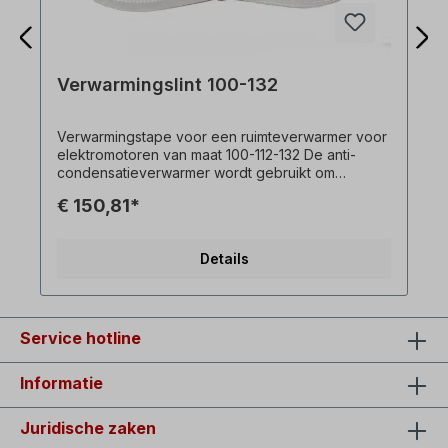
Verwarmingslint 100-132
Verwarmingstape voor een ruimteverwarmer voor
elektromotoren van maat 100-112-132 De anti-
condensatieverwarmer wordt gebruikt om
condensvorming te voorkomen ter voorkoming
€ 150,81*
tijdens bedrijfspauzes.
Details
Service hotline
Informatie
Juridische zaken