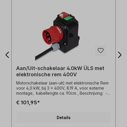
Aan/Uit-schakelaar 4.0kW ÜLS met
elektronische rem 400V
Motorschakelaar (aan-uit) met elektronische Rem
voor 4,0 kW, bij 3 x 400V, 8.19 A, voor externe
montage, kabellengte ca. 90cm , Beschrijving: -
Aan / Uit / Stop (0 - 1 / Stop)-
€ 101,95*
OnderSpanningsuitschakeling /
Magneetschakelaar- Elektronische DC-Rem
(motorRem)- Overbelasting
Details
beveiligingsuitschakeling (automatische reset)- 5-
polige CEE-stekkerkraag met fase-omvormer- met