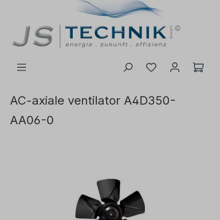
de hoofdinhoud
AC-axiale ventilator A4D350-
AA06-0